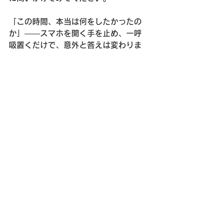
「この時間、本当は何をしたかったの
か」——スマホを開く手を止め、一呼
吸置くだけで、意外と答えは変わりま
す。
「1年後の自分は、今の使い方を見てど
う思うか」——1,250時間という数字
は、1日単位では実感が湧かなくても、
1年、5年という単位で見えてきます。