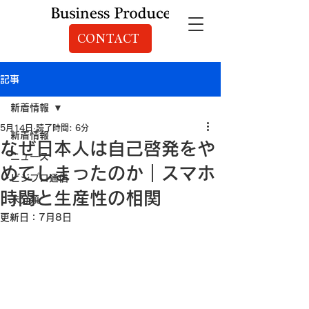
CONTACT
記事
新着情報
5月14日
読了時間: 6分
新着情報
なぜ日本人は自己啓発をや
ニュース
めてしまったのか｜スマホ
ビジプロ通信
時間と生産性の相関
未分類
更新日：
7月8日