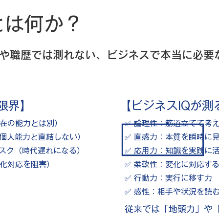
とは何か？
学歴や職歴では測れない、ビジネスで本当に必要
限界】
【ビジネスIQが測
在の能力とは別）
✅ 論理性：筋道立てて考
個人能力と直結しない）
✅ 直感力：本質を瞬時に
スク（時代遅れになる）
✅ 応用力：知識を実践に
化対応を阻害）
✅ 柔軟性：変化に対応す
✅ 行動力：実行に移す力
✅ 感性：相手や状況を読
従来では「地頭力」や