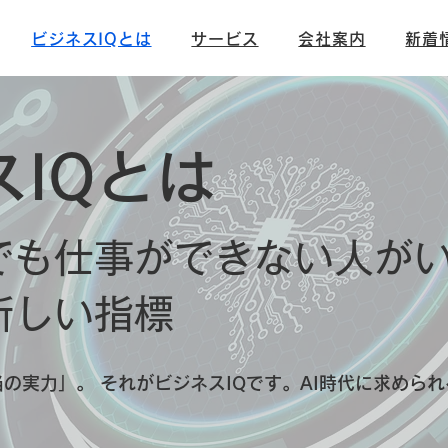
ビジネスIQとは
サービス
会社案内
新着
スIQとは
でも仕事ができない人が
新しい指標
の実力」。 それがビジネスIQです。AI時代に求められ