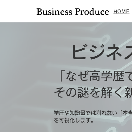
HOME
ビジネ
「なぜ高学歴
その謎を解く
学歴や知識量では測れない「本当
を可視化します。