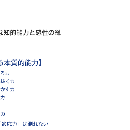
な知的能力と感性の総
る本質的能力】
える力
見抜く力
活かす力
る力
む力
「適応力」は測れない