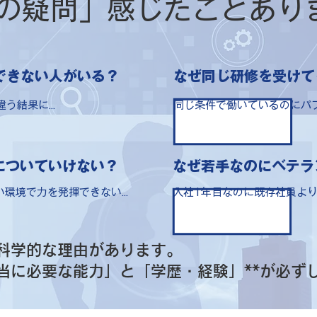
の疑問」感じたことあり
できない人がいる？
なぜ同じ研修を受けて
結果に...
同じ条件で働いているのにパフ
についていけない？
なぜ若手なのにベテラ
環境で力を発揮できない...
入社1年目なのに既存社員より優
科学的な理由があります。
本当に必要な能力」と「学歴・経験」**が必ず