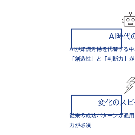
AI時代
AIが知識労働を代替する
「創造性」と「判断力」が
変化のスピ
従来の成功パターンが通用
力が必須