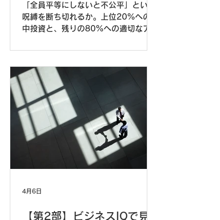
「全員平等にしないと不公平」という
呪縛を断ち切れるか。上位20%への集
中投資と、残りの80%への適切なアプ
ローチ——パレートの法則を実践し、
成果を生む組織に転換するための5ス
テップを具体的に解説します。
4月6日
【第2部】ビジネスIQで見