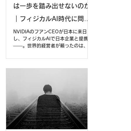
は一歩を踏み出せないのか
｜フィジカルAI時代に問わ
れる「決める力」
NVIDIAのフアンCEOが日本に来日
し、フィジカルAIで日本企業と提携
――。世界的経営者が頼ったのは、日
本の現場が長年積み上げてきた技術力
でした。足りないのは能力ではなく
「決める力」。企業研修の現場から見
えた、動き出すための3つの視点をお
伝えします。