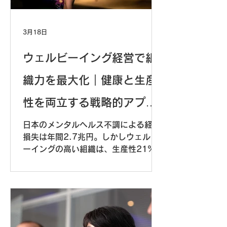
3月18日
ウェルビーイング経営で組
織力を最大化｜健康と生産
性を両立する戦略的アプロ
ーチ
日本のメンタルヘルス不調による経済
損失は年間2.7兆円。しかしウェルビ
ーイングの高い組織は、生産性21%向
上、欠勤率41%減少を実現。福利厚生
ではなく経営戦略として、ビジネスIQ
で一人ひとりのニーズを把握し、健康
と生産性を両立する実践方法を解説し
ます。