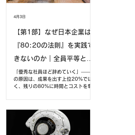
4月3日
【第1部】なぜ日本企業は
『80:20の法則』を実践で
きないのか｜全員平等とい
う美徳の罠
「優秀な社員ほど辞めていく」——そ
の原因は、成果を出す上位20%ではな
く、残りの80%に時間とコストを奪わ
れる日本企業の構造にあります。パレ
ートの法則を実践できない3つの理由
と、ビジネスIQによる解決策を解説し
ます。