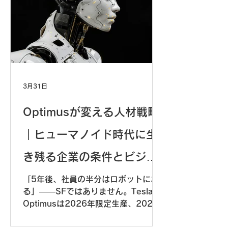
3月31日
Optimusが変える人材戦略
｜ヒューマノイド時代に生
き残る企業の条件とビジネ
スIQ
「5年後、社員の半分はロボットにな
る」——SFではありません。Tesla
Optimusは2026年限定生産、2027
年大量生産、価格は約300万円。人間