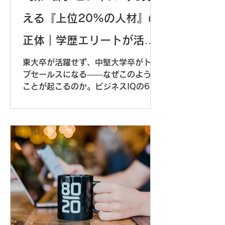
える『上位20%の人材』の
正体｜学歴エリートが活躍
しない理由
東大卒が活躍せず、中堅大学卒がトッ
プセールスになる——なぜこのような
ことが起こるのか。ビジネスIQの6領
域から見える、組織の80%を牽引する
「真の上位20%人材」の特性を科学的
に解説します。