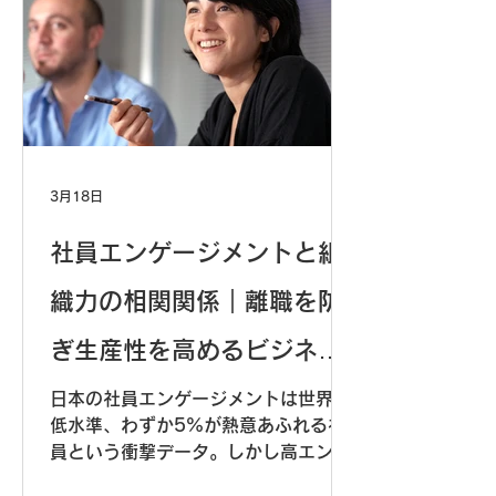
3月18日
社員エンゲージメントと組
織力の相関関係｜離職を防
ぎ生産性を高めるビジネス
IQ活用法
日本の社員エンゲージメントは世界最
低水準、わずか5%が熱意あふれる社
員という衝撃データ。しかし高エンゲ
ージメント組織は、生産性21%向上、