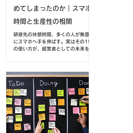
めてしまったのか｜スマホ
時間と生産性の相関
研修先の休憩時間、多くの人が無意識
にスマホへ手を伸ばす。実はその15分
の使い方が、経営者としての未来を分
けているとしたら――。20年・220
万人のデータが示す「1型」の差、そ
して出張先の名古屋で見た「変わる
街」と「変わらない街」の対比から、
日本人が忘れかけている自己投資の習
慣について考えます。