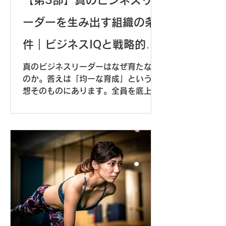
【第3部】真のビジネスリ
ーダーを生み出す組織の条
件｜ビジネスIQと戦略的育
成
真のビジネスリーダーはなぜ育たない
のか。答えは「均一な育成」という発
想そのものにあります。全員を底上げ
する研修投資では、突出したリーダー
は生まれません。ビジネスIQで可能性
ある人財を科学的に見極め、80対20
の法則に基づいて集中投資する——こ
の戦略的な転換が、組織を変えます。
採用・育成・登用を一気通貫で設計
し、成長企業型の組織に変革するため
の5ステップを解説します。