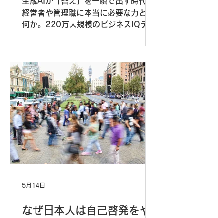
生成AIが「答え」を一瞬で出す時代、
経営者や管理職に本当に必要な力とは
何か。220万人規模のビジネスIQデー
タが示す「1型思考」の正体から、AI
時代に磨くべき「問いを立てる力」を
考える。
5月14日
なぜ日本人は自己啓発をや