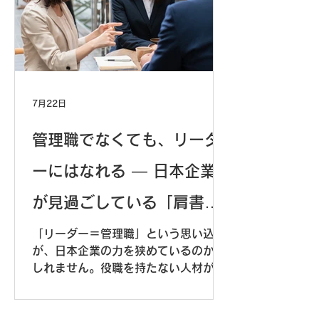
7月22日
管理職でなくても、リーダ
ーにはなれる ― 日本企業
が見過ごしている「肩書き
のない影響力」
「リーダー＝管理職」という思い込み
が、日本企業の力を狭めているのかも
しれません。役職を持たない人材が発
揮する影響力に、私たちはもっと目を
向けてよいはずです。データと研究知