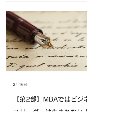
離職率59%減少を実現。ビジネスIQ
で一人ひとりのモチベーション要因を
把握し、個別最適化する実践戦略を解
説します。
3月16日
【第2部】MBAではビジネ
スリーダーは生まれない｜
時代を超える不変の本質と