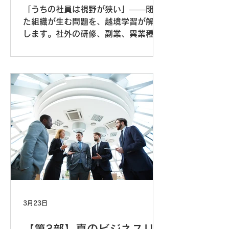
成長
「うちの社員は視野が狭い」——閉じ
た組織が生む問題を、越境学習が解決
します。社外の研修、副業、異業種交
流など組織の枠を越えた学びが、視野
拡大とイノベーション創出を促進。ビ
ジネスIQで一人ひとりに最適な越境学
習を支援し、新規事業3件立ち上げた
実践戦略を解説します。
3月23日