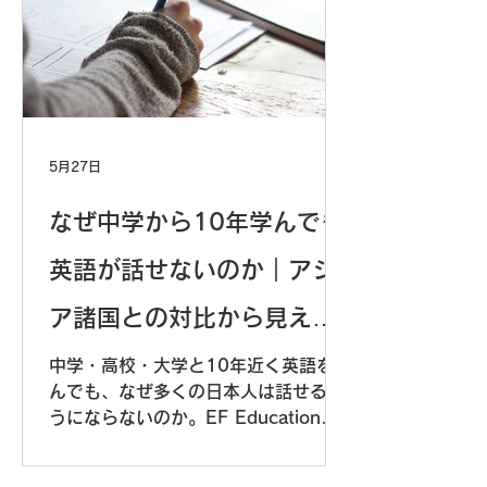
5月27日
なぜ中学から10年学んでも
英語が話せないのか｜アジ
ア諸国との対比から見える
日本の語学教育
中学・高校・大学と10年近く英語を学
んでも、なぜ多くの日本人は話せるよ
うにならないのか。EF Education
Firstの国際調査や文部科学省の全国学
力調査のデータをもとに、アジア諸国