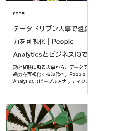
5月7日
データドリブン人事で組織
力を可視化｜People
AnalyticsとビジネスIQで実
現する科学的人材戦略
勘と経験に頼る人事から、データで組
織力を可視化する時代へ。People
Analytics（ピープルアナリティク
ス）は、人材の潜在能力を数値化し、
戦略的な組織づくりを実現します。本
記事では、ビジネスIQ診断を活用した
データドリブン人事の実践手法を解
説。離職予測、配置最適化、育成ROI
の測定など、科学的アプローチで組織
パフォーマンスを最大化する方法をご