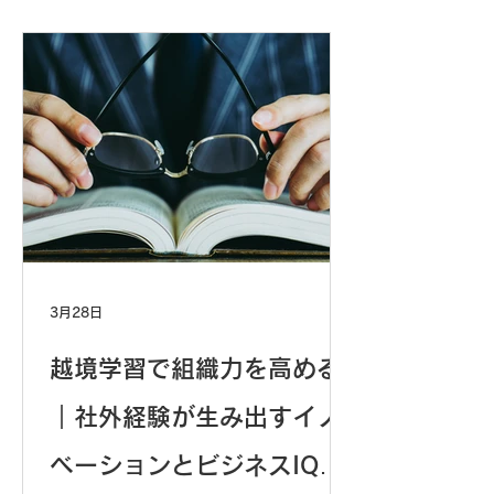
の10分の1のコストで24時間稼働。
仕事の40-50%が代替される時代、ビ
ジネスIQが人間の価値を決めます。今
日の準備が5年後の生死を分ける実践
戦略を解説。
3月28日
越境学習で組織力を高める
｜社外経験が生み出すイノ
ベーションとビジネスIQの