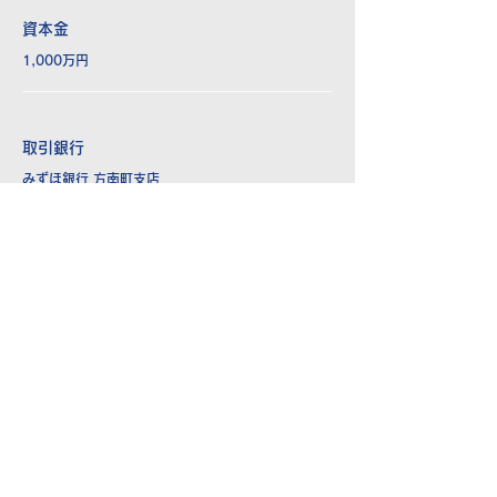
資本金
1,000万円
取引銀行
みずほ銀行 方南町支店
事業内容
営業コンサルティング事業
営業顧問・営業支援、組織戦力分析、新規事業立ち
上げなど
人財プログラムの開発及び販売事業
人財採用支援事業新卒・中途採用プロデュース支援
人財紹介事業（許可番号13-ユ-305078)
ビジネス資質の極めて高い人財の紹介
アウトソーシング事業
セミナー・研修プロデュースなど