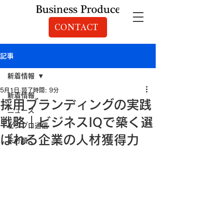
CONTACT
記事
新着情報
5月1日
読了時間: 9分
新着情報
採用ブランディングの実践
ニュース
戦略｜ビジネスIQで築く選
ビジプロ通信
ばれる企業の人材獲得力
未分類