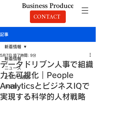
CONTACT
記事
新着情報
5月7日
読了時間: 9分
新着情報
データドリブン人事で組織
ニュース
力を可視化｜People
ビジプロ通信
AnalyticsとビジネスIQで
未分類
実現する科学的人材戦略