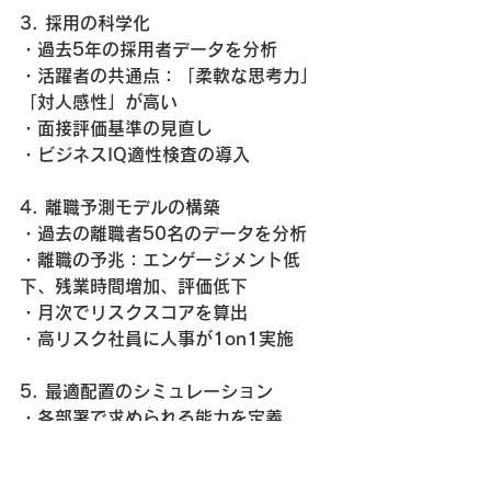
3. 採用の科学化
・過去5年の採用者データを分析
・活躍者の共通点：「柔軟な思考力」
「対人感性」が高い
・面接評価基準の見直し
・ビジネスIQ適性検査の導入
4. 離職予測モデルの構築
・過去の離職者50名のデータを分析
・離職の予兆：エンゲージメント低
下、残業時間増加、評価低下
・月次でリスクスコアを算出
・高リスク社員に人事が1on1実施
5. 最適配置のシミュレーション
・各部署で求められる能力を定義
・社員のビジネスIQとマッチング
・ミスマッチ社員20名を最適部署へ異