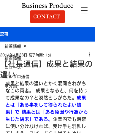
CONTACT
記事
新着情報
2014年4月23日
読了時間: 1分
新着情報
【社長通信】成果と結果の
ニュース
違い
ビジプロ通信
成果と結果の違い
とかく混同されがち
未分類
なこの両者。
 成果となると、何を持っ
て成果なの？と漠然としがちだ。
成果
とは「ある事をして得られたよい結
果」で
 結果とは「ある原因や行為から
生じた結末」である。
企業内でも明確
に使い分けなければ、受け手も混乱し