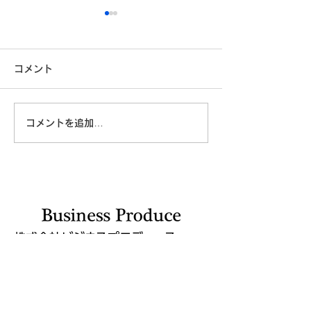
コメント
コメントを追加…
「自分に満足している」
技術はあるのに
と言えない日本人 ― 自己
本は一歩を踏み
評価の低さの正体
のか｜フィジカル
に問われる「決
株式会社ビジネスプロデュース
お問い合わせ