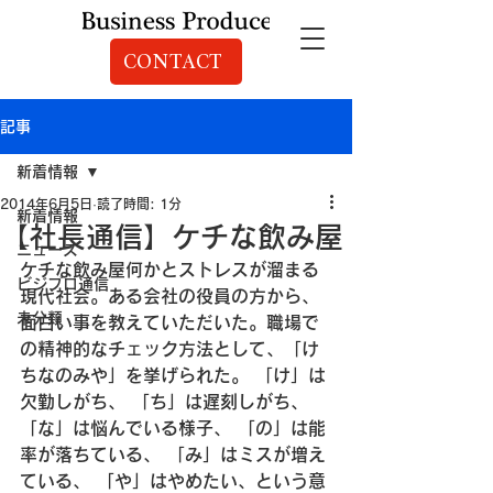
CONTACT
記事
新着情報
2014年6月5日
読了時間: 1分
新着情報
【社長通信】ケチな飲み屋
ニュース
ケチな飲み屋
何かとストレスが溜まる
ビジプロ通信
現代社会。
ある会社の役員の方から、
未分類
面白い事を教えていただいた。
職場で
の精神的なチェック方法として、「け
ちなのみや」を挙げられた。
 「け」は
欠勤しがち、
 「ち」は遅刻しがち、
「な」は悩んでいる様子、
 「の」は能
率が落ちている、
 「み」はミスが増え
ている、
 「や」はやめたい、という意