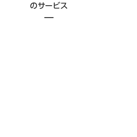
のサービス
組織の課題は一様ではありませ
ん。現状の診断から人材採用、即
戦力の紹介まで、組織変革のフェ
ーズとニーズに合わせた最適なサ
ービスを提供しています。