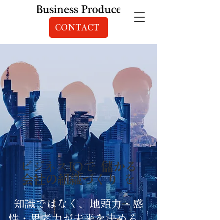
CONTACT
ビジネスIQで
儲かる
会社の組織づくり
を
知識ではなく、地頭力・感
性・思考力が未来を決める。