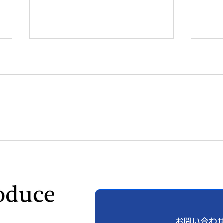
「自分に満足している」と言
技術
えない日本人 ― 自己評価の
一歩
低さの正体
ィジ
「決
お問い合わ