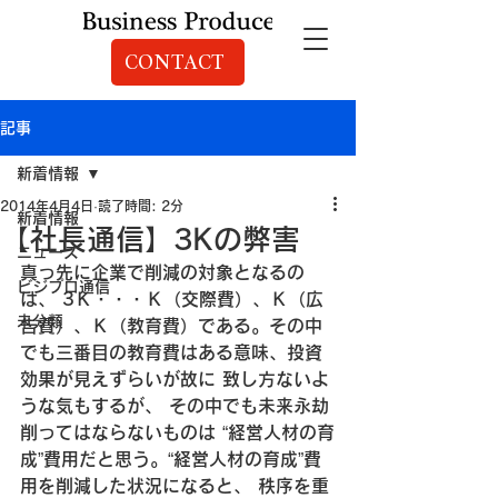
CONTACT
記事
新着情報
2014年4月4日
読了時間: 2分
新着情報
【社長通信】3Kの弊害
ニュース
真っ先に企業で削減の対象となるの
ビジプロ通信
は、
 3Ｋ・・・Ｋ（交際費）、Ｋ（広
未分類
告費）、Ｋ（教育費）である。
その中
でも三番目の教育費はある意味、投資
効果が見えずらいが故に
 致し方ないよ
うな気もするが、
 その中でも未来永劫
削ってはならないものは
 “経営人材の育
成”費用だと思う。
“経営人材の育成”費
用を削減した状況になると、
 秩序を重