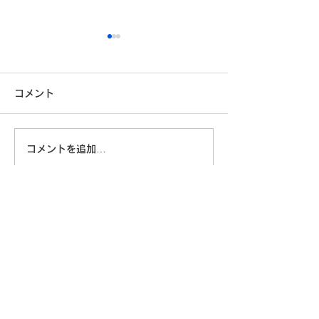
コメント
コメントを追加…
「自分に満足している」
技術はあるのに
と言えない日本人 ― 自己
本は一歩を踏み
評価の低さの正体
のか｜フィジカル
に問われる「決
株式会社ビジネスプロデュース
お問い合わせ