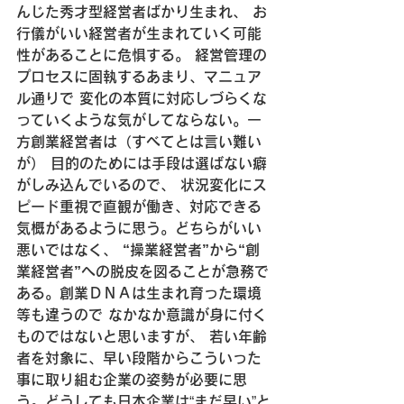
んじた秀才型経営者ばかり生まれ、
 お
行儀がいい経営者が生まれていく可能
性があることに危惧する。
 経営管理の
プロセスに固執するあまり、マニュア
ル通りで
 変化の本質に対応しづらくな
っていくような気がしてならない。
一
方創業経営者は（すべてとは言い難い
が）
 目的のためには手段は選ばない癖
がしみ込んでいるので、
 状況変化にス
ピード重視で直観が働き、対応できる
気概があるように思う。
どちらがいい
悪いではなく、
 “操業経営者”から“創
業経営者”へ
の脱皮を図ることが急務で
ある。
創業ＤＮＡは生まれ育った環境
等も違うので
 なかなか意識が身に付く
ものではないと思いますが、
 若い年齢
者を対象に、早い段階からこういった
事に取り組む企業の姿勢が必要に思
う。
どうしても日本企業は“まだ早い”と