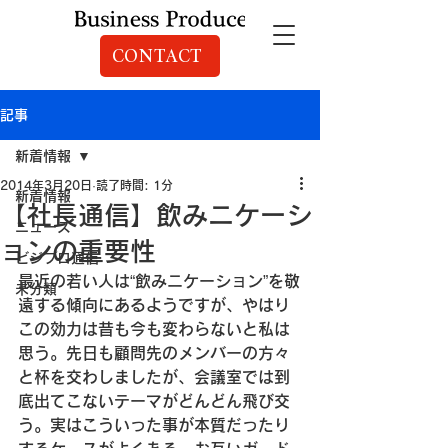
CONTACT
記事
新着情報
2014年3月20日
読了時間: 1分
新着情報
【社長通信】飲みニケーシ
ニュース
ョンの重要性
ビジプロ通信
最近の若い人は“飲みニケーション”を敬
未分類
遠する傾向にあるようですが、
やはり
この効力は昔も今も変わらないと私は
思う。
先日も顧問先のメンバーの方々
と杯を交わしましたが、
会議室では到
底出てこないテーマがどんどん飛び交
う。
実はこういった事が本質だったり