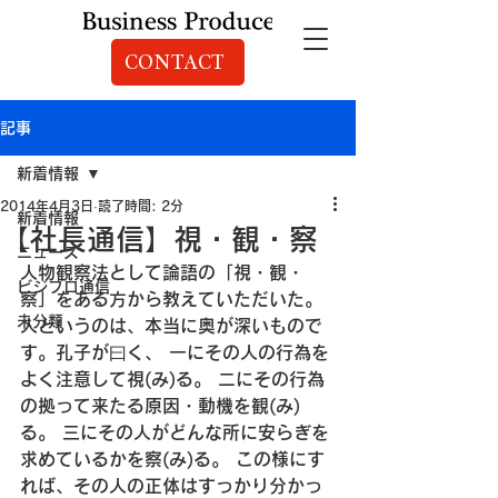
CONTACT
記事
新着情報
2014年4月3日
読了時間: 2分
新着情報
【社長通信】視・観・察
ニュース
人物観察法として論語の「視・観・
ビジプロ通信
察」をある方から教えていただいた。
未分類
人というのは、本当に奥が深いもので
す。
孔子が曰く、
 一にその人の行為を
よく注意して視(み)る。
 二にその行為
の拠って来たる原因・動機を観(み)
る。
 三にその人がどんな所に安らぎを
求めているかを察(み)る。
 この様にす
れば、その人の正体はすっかり分かっ