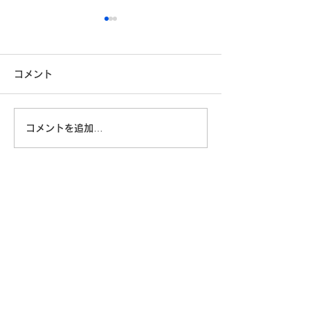
コメント
コメントを追加…
「自分に満足している」
技術はあるのに
と言えない日本人 ― 自己
本は一歩を踏み
評価の低さの正体
のか｜フィジカル
に問われる「決
株式会社ビジネスプロデュース
お問い合わせ