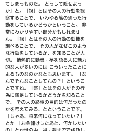
てしまうものだ。
 どうして隠せよう
か」と。
「視」とはその人の行動を観
察することで、
 いわゆる筋の通った行
動をしているかどうかということ。
 非
常にわかりやすい部分かもしれませ
ん。
「観」とはその人の行動の動機を
調べることで、
 その人がなぜこのよう
な行動をしているか、を知ることが大
切。
 情熱的に動機・夢を語る人に魅力
的な人が多いのには
 こういったことに
よるものなのかなとも思います。
 「な
んでそんなことしてんの？」というこ
とですね。
「察」とはその人がその行
為に満足しているかどうかを知ること
で、
 その人の終極の目的は何だったの
かを考えてみる、とということです。
「じゃあ、将来何になっていたい？」
とか
 「お金儲けしたあと、何がしたい
の」とか
世の中、視・観までで成功し