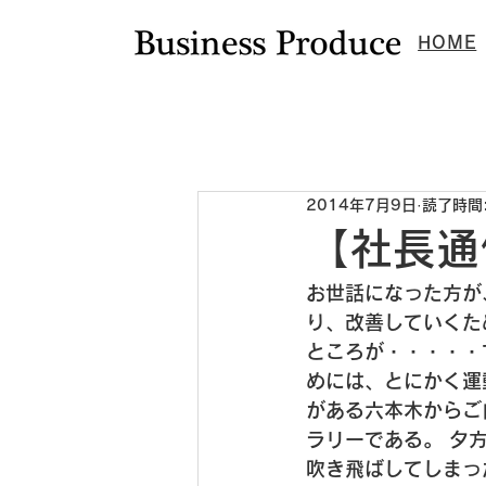
HOME
新着情報
ニュース
ビジプロ通
2014年7月9日
読了時間:
【社長通
お世話になった方が
り、改善していくた
ところが・・・・・
めには、とにかく運
がある六本木からご
ラリーである。
 夕
吹き飛ばしてしまっ