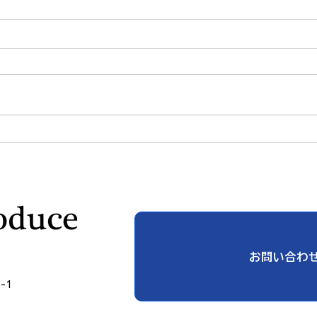
「自分に満足している」と言
技術
えない日本人 ― 自己評価の
一歩
低さの正体
ィジ
「決
お問い合わ
-1