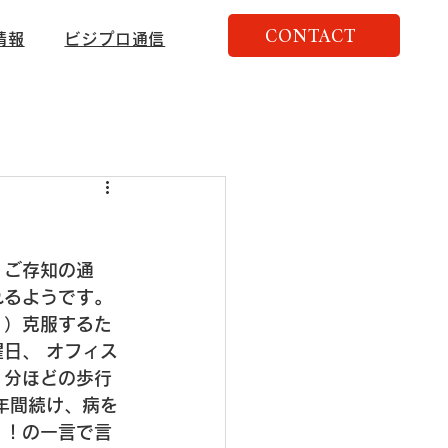
CONTACT
情報
ビジプロ通信
 ご存知の通
れるようです。
。）
克服するた
曜日、
 オフィス
０分ほどの歩行
年間続け、病を
！！の一言で言