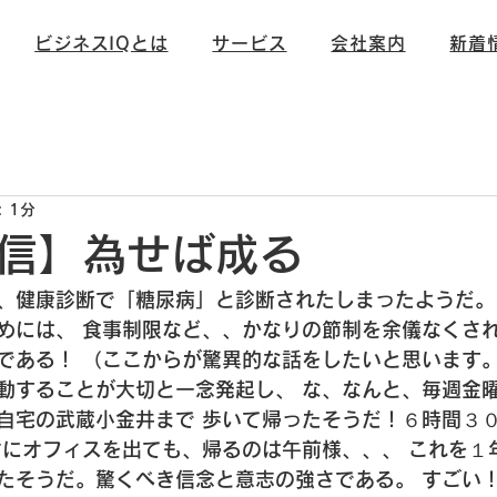
ビジネスIQとは
サービス
会社案内
新着
信
未分類
 1分
信】為せば成る
、健康診断で「糖尿病」と診断されたしまったようだ。
めには、
 食事制限など、、かなりの節制を余儀なくさ
である！
 （ここからが驚異的な話をしたいと思います
動することが大切と一念発起し、
 な、なんと、毎週金
自宅の武蔵小金井まで
 歩いて帰ったそうだ！
６時間３
方にオフィスを出ても、帰るのは午前様、、、
 これを１
たそうだ。
驚くべき信念と意志の強さである。
 すごい