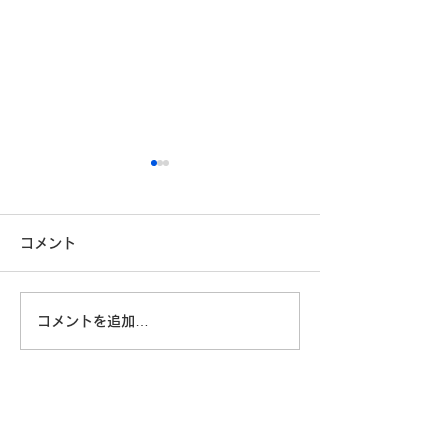
コメント
コメントを追加…
「自分に満足している」
技術はあるのに
と言えない日本人 ― 自己
本は一歩を踏み
評価の低さの正体
のか｜フィジカル
に問われる「決