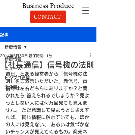
CONTACT
記事
新着情報
2014年5月30日
読了時間: 1分
新着情報
【社長通信】信号機の法則
ニュース
過日、とある経営者から「信号機の法
ビジプロ通信
則」をご教示いただいた。
赤信号、青
未分類
信号は左右どちらにありますか？と聞
かれたら
 答えられるでしょうか？
見よ
うとしない人には何万回見ても見えま
せん。
 ただ意識して見ようとしさえす
れば、
 同じ情報に触れていても、ほか
の人には見えない、
 あるいは気づかな
いチャンスが見えてくるもの。
商売ネ