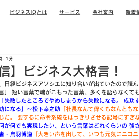
ビジネスIQとは
サービス
会社案内
新着
信
未分類
: 1分
信】ビジネス大格言！
、日経ビジネスアソシエに知り合いが出ていたので読ん
言」
 短い言葉で魂がこもった言葉、多くを語らなくて
「失敗したところでやめしまうから失敗になる。
 成功
功になる」～松下幸之助
「社長なんて偉くもなんともな
じだ。
 要するに命令系統をはっきりさせる記号にすぎ
何が何でも実現したい、という言葉はどれくらいの
 強
者・鳥羽博道
「大きい声を出して、いつも元気にニコニ