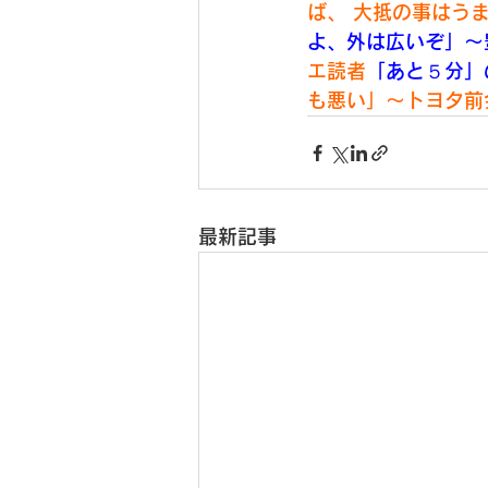
ば、
 大抵の事はう
よ、外は広いぞ」～
エ読者
「あと５分」
も悪い」～トヨタ前
最新記事