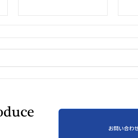
「自分に満足している」と言
技術
えない日本人 ― 自己評価の
一歩
低さの正体
ィジ
「決
お問い合わ