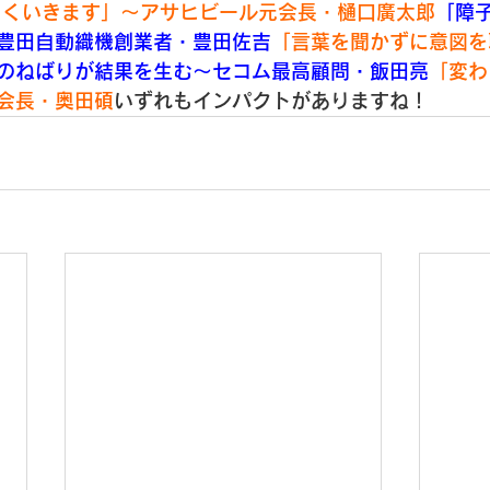
まくいきます」～アサヒビール元会長・樋口廣太郎
「障
豊田自動織機創業者・豊田佐吉
「言葉を聞かずに意図を
のねばりが結果を生む～セコム最高顧問・飯田亮
「変わ
会長・奥田碩
いずれもインパクトがありますね！