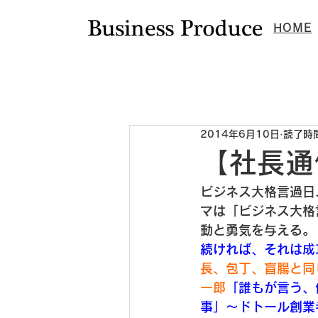
HOME
新着情報
ニュース
ビジプロ通
2014年6月10日
読了時間
【社長通
ビジネス大格言
過日
マは「ビジネス大格
動と勇気を与える。
続ければ、それは成
長、包丁、盲腸と同
一郎
「誰もが言う、
事」～ドトール創業