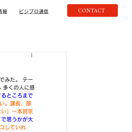
CONTACT
情報
ビジプロ通信
でみた。
 テー
も
 多くの人に感
するところまで
い。課長、部
ない」～本田宗
さで思うかが大
コしていれ