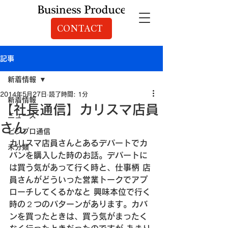
CONTACT
記事
新着情報
2014年5月27日
読了時間: 1分
新着情報
【社長通信】カリスマ店員
ニュース
さん
ビジプロ通信
カリスマ店員さん
とあるデパートでカ
未分類
バンを購入した時のお話。
デパートに
は買う気があって行く時と、仕事柄 店
員さんがどういった営業トークでアプ
ローチしてくるかなと 興味本位で行く
時の２つのパターンがあります。
カバ
ンを買ったときは、買う気がまったく