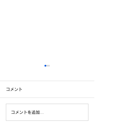
コメント
コメントを追加…
「自分に満足している」
技術はあるのに
と言えない日本人 ― 自己
本は一歩を踏み