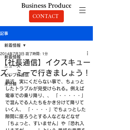
CONTACT
記事
新着情報
2014年7月3日
読了時間: 1分
新着情報
【社長通信】イクスキュー
ニュース
ズ、ミーで行きましょう！
ビジプロ通信
最近、実にくだらない事で、ちょっと
未分類
したトラブルが見受けられる。
例えば
電車での乗り降り、、
 「・・・・・」
で混んでる人たちをかき分けて降りて
いく人、
 「・・・・」でちょっとした
隙間に座ろうとする人などなど
なぜ
「ちょっと、すいません」や「恐れ入