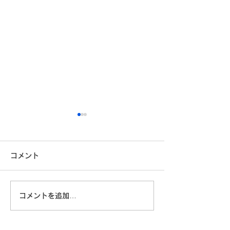
コメント
コメントを追加…
「自分に満足している」
技術はあるのに
と言えない日本人 ― 自己
本は一歩を踏み