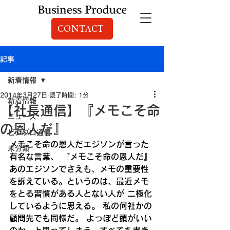
CONTACT
記事
新着情報
2014年3月27日
読了時間: 1分
新着情報
【社長通信】『メモこそ命
ニュース
の恩人だ』
ビジプロ通信
メモこそ命の恩人だ
エジソンが言った
未分類
有名な言葉、
 『メモこそ命の恩人だ』
あのエジソンでさえも、メモの重要性
を訴えている。
というのは、最近メモ
をとる習慣がある人とない人が
 二極化
しているように思える。
 私の何社かの
顧問先でも同様だ。
 よっぽど頭がいい