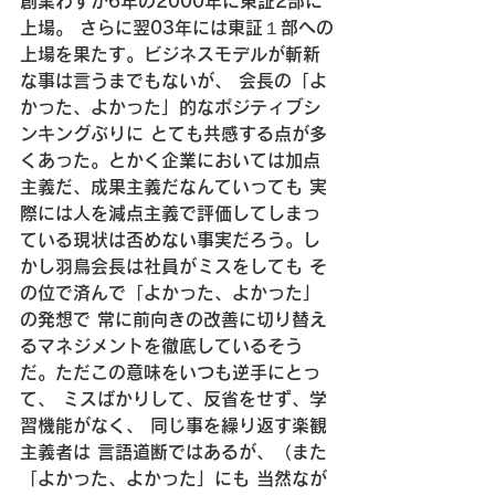
創業わずか6年の2000年に東証2部に
上場。
 さらに翌03年には東証１部への
上場を果たす。
ビジネスモデルが斬新
な事は言うまでもないが、
 会長の「よ
かった、よかった」的なポジティブシ
ンキングぶりに
 とても共感する点が多
くあった。
とかく企業においては加点
主義だ、成果主義だなんていっても
 実
際には人を減点主義で評価してしまっ
ている現状は否めない事実だろう。
し
かし羽鳥会長は社員がミスをしても
 そ
の位で済んで「よかった、よかった」
の発想で
 常に前向きの改善に切り替え
るマネジメントを徹底しているそう
だ。
ただこの意味をいつも逆手にとっ
て、
 ミスばかりして、反省をせず、学
習機能がなく、
 同じ事を繰り返す楽観
主義者は
 言語道断ではあるが、（また
「よかった、よかった」にも
 当然なが