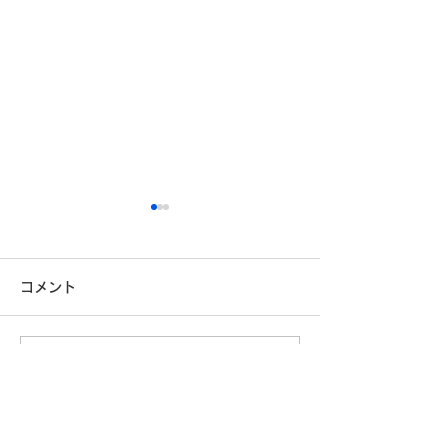
コメント
コメントを追加…
「自分に満足している」
技術はあるのに
と言えない日本人 ― 自己
本は一歩を踏み
評価の低さの正体
のか｜フィジカル