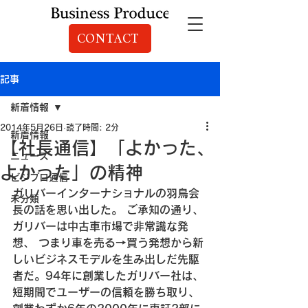
CONTACT
記事
新着情報
2014年5月26日
読了時間: 2分
新着情報
【社長通信】「よかった、
ニュース
よかった」の精神
ビジプロ通信
ガリバーインターナショナルの羽鳥会
未分類
長の話を思い出した。
 ご承知の通り、
ガリバーは中古車市場で非常識な発
想、
 つまり車を売る→買う発想から新
しいビジネスモデルを生み出しだ先駆
者だ。
94年に創業したガリバー社は、
短期間でユーザーの信頼を勝ち取り、