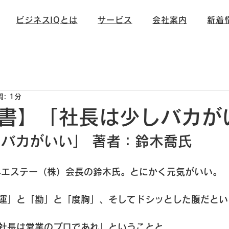
ビジネスIQとは
サービス
会社案内
新着
信
未分類
: 1分
書】「社長は少しバカが
バカがいい」 著者：鈴木喬氏
みエステー（株）会長の鈴木氏。とにかく元気がいい。

運」と「勘」と「度胸」、そしてドシッとした腹だという
社長は営業のプロであれ」ということと、
