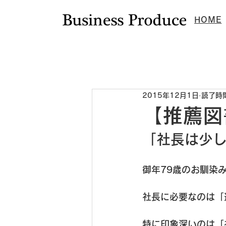
HOME
新着情報
ニュース
ビジプロ通
2015年12月1日
読了時間
【推薦図
「社長は少し
御年79歳のお馴染
社長に必要なのは「
特に印象深いのは「