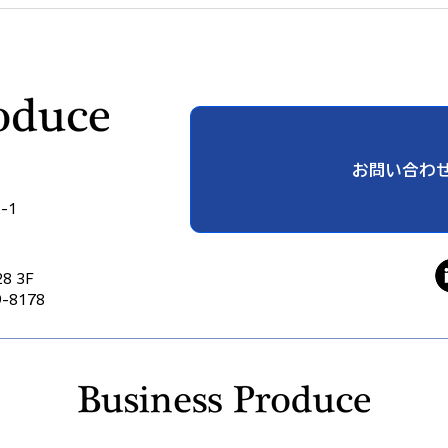
「自分に満足している」と言
技術
えない日本人 ― 自己評価の
一歩
低さの正体
ィジ
「決
お問い合わ
-1
8 3F
-8178