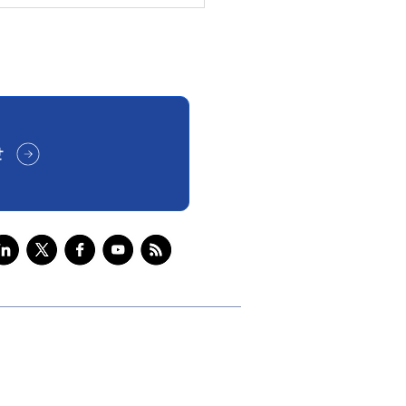
はあるのに、なぜ日本は
を踏み出せないのか｜フ
カルAI時代に問われる
める力」
せ