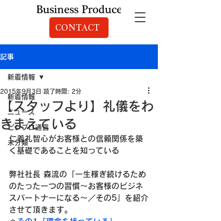
CONTACT
記事
新着情報
2015年9月3日
読了時間: 2分
新着情報
【スタッフより】礼儀をわ
ニュース
きまえている
ビジプロ通信
仁義礼智心がお客様との信頼関係を築
未分類
く基礎であることを知っている
弊社社長 森流の「一生稼ぎ続けるため
のたった一つの習慣～お客様のビジネ
スパートナーになる～／その5」を紹介
させて頂きます。
